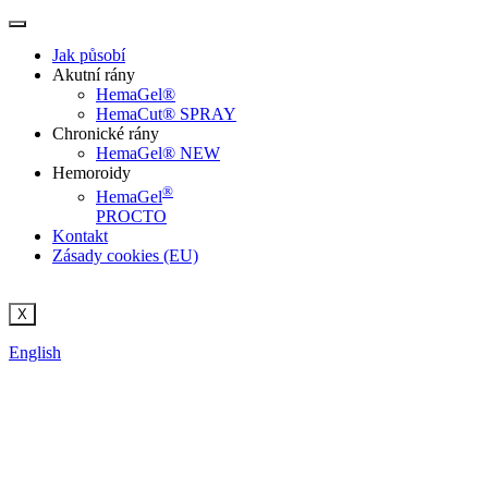
Jak působí
Akutní rány
HemaGel®
HemaCut® SPRAY
Chronické rány
HemaGel® NEW
Hemoroidy
®
HemaGel
PROCTO
Kontakt
Zásady cookies (EU)
X
English