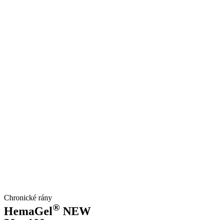
Chronické rány
®
HemaGel
NEW