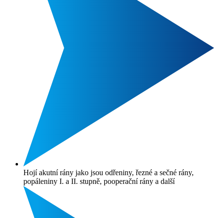
Hojí akutní rány jako jsou odřeniny, řezné a sečné rány,
popáleniny I. a II. stupně, pooperační rány a další