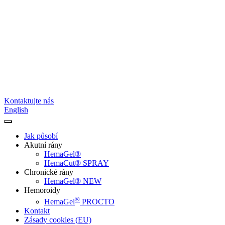
Kontaktujte nás
English
Jak působí
Akutní rány
HemaGel®
HemaCut® SPRAY
Chronické rány
HemaGel® NEW
Hemoroidy
®
HemaGel
PROCTO
Kontakt
Zásady cookies (EU)